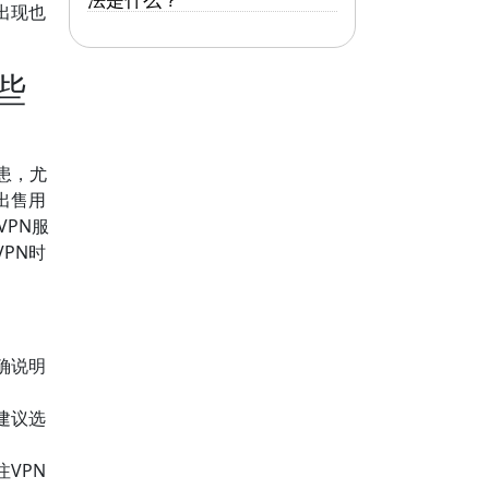
出现也
些
患，尤
出售用
VPN服
PN时
确说明
建议选
VPN