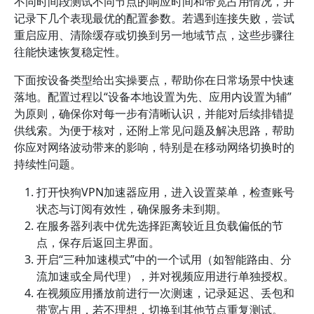
不同时间段测试不同节点的响应时间和带宽占用情况，并
记录下几个表现最优的配置参数。若遇到连接失败，尝试
重启应用、清除缓存或切换到另一地域节点，这些步骤往
往能快速恢复稳定性。
下面按设备类型给出实操要点，帮助你在日常场景中快速
落地。配置过程以“设备本地设置为先、应用内设置为辅”
为原则，确保你对每一步有清晰认识，并能对后续排错提
供线索。为便于核对，还附上常见问题及解决思路，帮助
你应对网络波动带来的影响，特别是在移动网络切换时的
持续性问题。
打开快狗VPN加速器应用，进入设置菜单，检查账号
状态与订阅有效性，确保服务未到期。
在服务器列表中优先选择距离较近且负载偏低的节
点，保存后返回主界面。
开启“三种加速模式”中的一个试用（如智能路由、分
流加速或全局代理），并对视频应用进行单独授权。
在视频应用播放前进行一次测速，记录延迟、丢包和
带宽占用，若不理想，切换到其他节点重复测试。