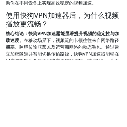
助你在不同设备上实现高效稳定的视频加速。
使用快狗VPN加速器后，为什么视频
播放更流畅？
核心结论：快狗VPN加速器能显著提升视频的稳定性与加
载速度
。在移动场景下，视频流的卡顿往往来自网络路径
拥塞、跨境传输瓶颈以及运营商网络的动态丢包。通过建
立加密隧道并智能切换传输路径，快狗VPN加速器能够在
用户与视频服务器之间建立更短的跳数、减少抖动，从而
降低缓冲概率。要理解这一过程，可以把VPN看作一条高
效的专用通道，服务器端的优化节点与全球网络节点协同
工作，使数据包移动更平滑，呈现出更稳定的一致性。研
究表明，VPN技术通过优化路由、降低拥塞敏感度以及提
升传输的一致性，能够在各种网络条件下改善视频播放体
验。若你希望更深入了解背后的原理，可以参考云计算与
网络安全领域的权威解读，如云服务提供商对VPN用途的
公开说明以及主流测试机构的评测报告，亦可访问如
Cloudflare、Ookla等公开资源了解VPN对延迟和丢包影